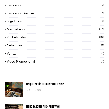
Ilustración
(5)
Ilustración Perfiles
(2)
Logotipos
(3)
Maquetación
(32)
Portada Libro
(10)
Redacción
(1)
Venta
(6)
Vídeo Promocional
(3)
LO + VISTO
MAQUETACIÓN DE LIBROS MILITARES
17:05:00
LIBRO TANQUES ALEMANES WWII