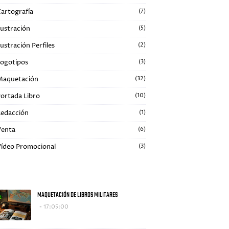
artografía
(7)
lustración
(5)
lustración Perfiles
(2)
ogotipos
(3)
Maquetación
(32)
ortada Libro
(10)
edacción
(1)
Venta
(6)
ídeo Promocional
(3)
+ VISTO
MAQUETACIÓN DE LIBROS MILITARES
17:05:00