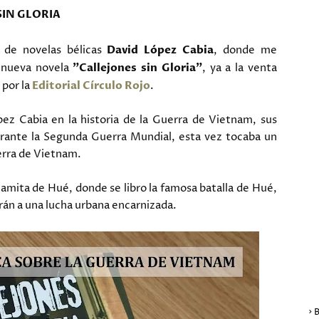
SIN GLORIA
s de novelas bélicas
David López Cabia
, donde me
u nueva novela
"Callejones sin Gloria"
, ya a la venta
 por la
Editorial Círculo Rojo
.
pez Cabia en la historia de la Guerra de Vietnam, sus
rante la Segunda Guerra Mundial, esta vez tocaba un
uerra de Vietnam.
namita de Hué, donde se libro la famosa batalla de Hué,
rán a una lucha urbana encarnizada.
ET
B