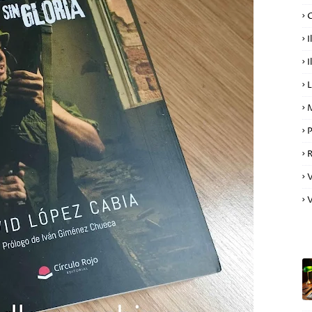
C
I
I
L
P
R
V
LO 